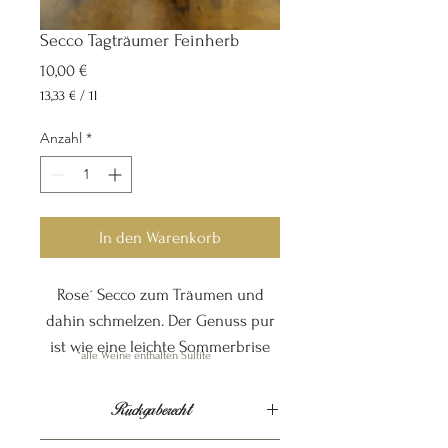
Secco Tagträumer Feinherb
Preis
10,00 €
13,33 €
/
1l
13,33 €
pro
Anzahl
*
1
Liter
In den Warenkorb
Rose´ Secco zum Träumen und
dahin schmelzen. Der Genuss pur
ist wie eine leichte Sommerbrise
*alle Weine enthalten Sulfite
0,75 l
Rückgaberecht
Feinherb