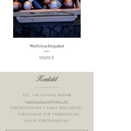
Wei(h)nachtspaket
Preis
155,00 €
Kontakt
TEL:
+49 (0) 6542 969448
/
markusburg@gmx.de
FISCHELSTRAßE 1 56861 REIL/MOSEL
* VERFÜGBAR FÜR VERKOSTUNG
NACH VEREINBARUNG