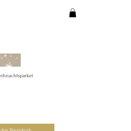
eihnachtsparket
n den Warenkorb