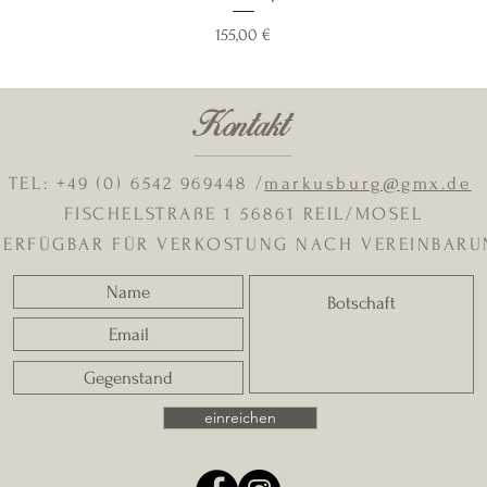
Preis
155,00 €
Kontakt
TEL: +49 (0) 6542 969448 /
markusburg@gmx.de
FISCHELSTRAßE 1 56861 REIL/MOSEL
VERFÜGBAR FÜR VERKOSTUNG NACH VEREINBAR
einreichen