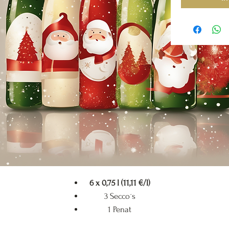
6 x 0,75 l (11,11 €/l)
3 Secco´s
1 Penat
1 Winzersekt Rosé