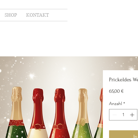
SHOP
KONTAKT
Prickeldes W
Preis
65,00 €
Anzahl
*
I