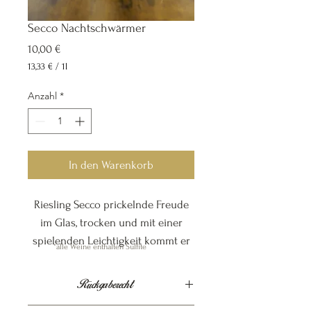
Secco Nachtschwärmer
Preis
10,00 €
13,33 €
/
1l
13,33 €
pro
Anzahl
*
1
Liter
In den Warenkorb
Riesling Secco prickelnde Freude
im Glas, trocken und mit einer
spielenden Leichtigkeit kommt er
*alle Weine enthalten Sulfite
aus der Flasche. Der ideale Starter
für einen Abend auch gerne als
Rückgaberecht
„Spritz“ zu genießen