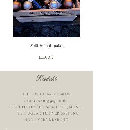
Wei(h)nachtspaket
Preis
155,00 €
Kontakt
TEL:
+49 (0) 6542 969448
/
markusburg@gmx.de
FISCHELSTRAßE 1 56861 REIL/MOSEL
* VERFÜGBAR FÜR VERKOSTUNG
NACH VEREINBARUNG